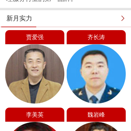
新月实力
贾爱强
齐长涛
李美英
魏岩峰